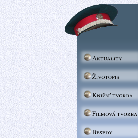
Aktuality
Životopis
Knižní tvorba
Filmová tvorba
Besedy