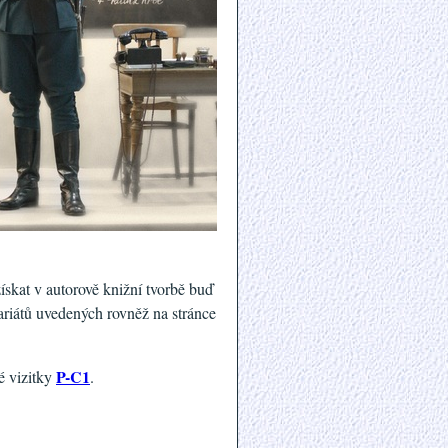
ískat v autorově knižní tvorbě buď
ariátů uvedených rovněž na stránce
P-C1
é vizitky
.