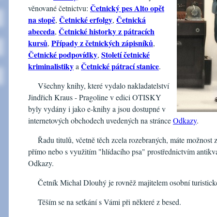
Četnický pes Alto opět
věnované četnictvu:
na stopě
Četnické erfolgy
Četnická
,
,
abeceda
Četnické historky z pátracích
,
kursů
Případy z četnických zápisníků
,
,
Četnické podpovídky
Století četnické
,
kriminalistiky
Četnické pátrací stanice
a
.
Všechny knihy, které vydalo nakladatelství
Jindřich Kraus - Pragoline v edici OTISKY
byly vydány i jako e-knihy a jsou dostupné v
internetových obchodech uvedených na stránce
Odkazy
.
Řadu titulů, včetně těch zcela rozebraných, máte možnost z
přímo nebo s využitím "hlídacího psa" prostřednictvím antikv
Odkazy.
Četník Michal Dlouhý je rovněž majitelem osobní turistick
Těším se na setkání s Vámi při některé z besed.