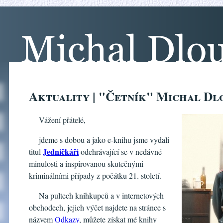
Aktuality | "Četník" Michal Dl
Vážení přátelé,
jdeme s dobou a jako e-knihu jsme vydali
Jedničkáři
titul
odehrávající se v nedávné
minulosti a inspirovanou skutečnými
kriminálními případy z počátku 21. století.
Na pultech knihkupců a v internetových
obchodech, jejich výčet najdete na stránce s
názvem
Odkazy
, můžete získat mé knihy